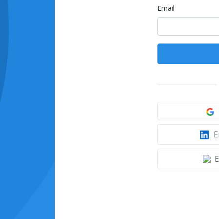
Email
E
E