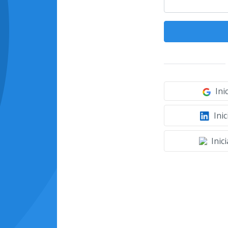
Ini
Inic
Inic