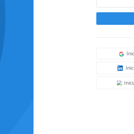
Ini
Inic
Inic