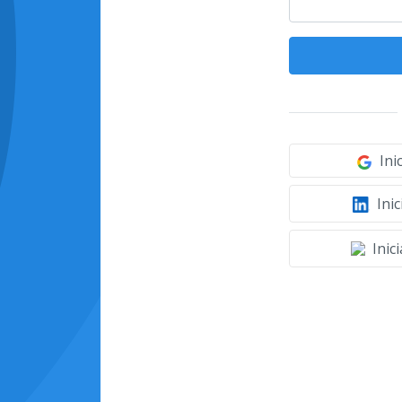
Ini
Inic
Inic