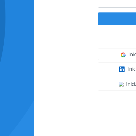
Ini
Inic
Inic