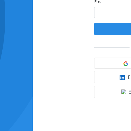
Email
E
E