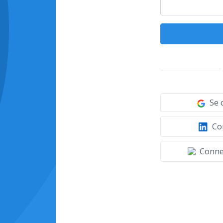
Se 
Con
Connec