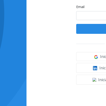
Email
Ini
Inic
Inic