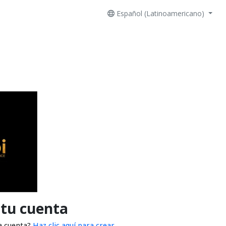
Español (Latinoamericano)
 tu cuenta
a cuenta?
Haz clic aquí para crear