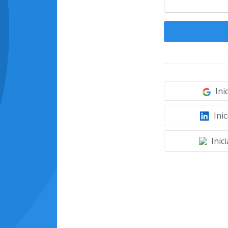
Ini
Inic
Inic