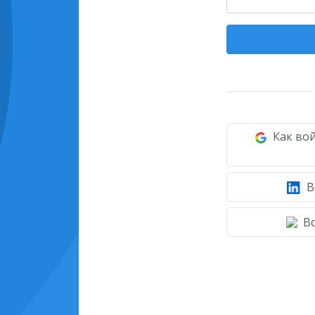
Как вой
В
Во