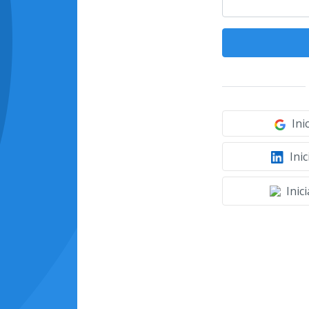
Ini
Inic
Inic