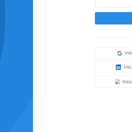
Ini
Inic
Inic