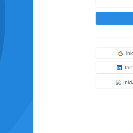
Ini
Inic
Inic