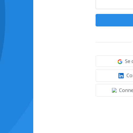
Se 
Con
Connec