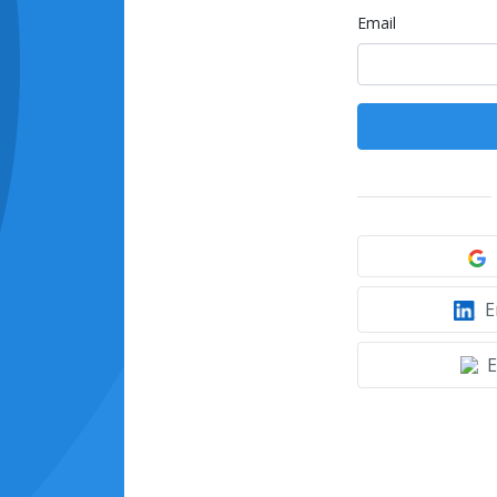
Email
E
E