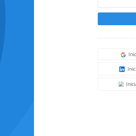
Ini
Inic
Inic