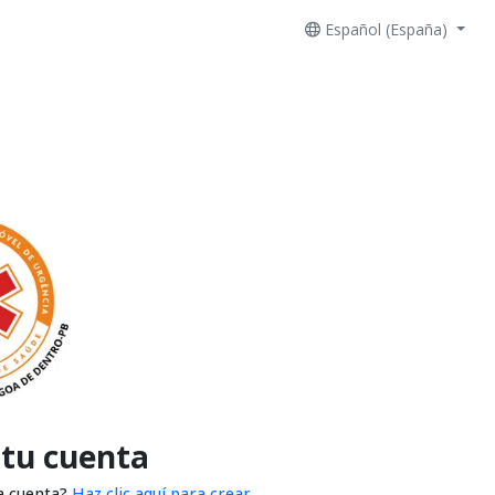
Español (España)
 tu cuenta
a cuenta?
Haz clic aquí para crear