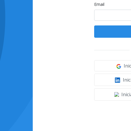
Email
Ini
Inic
Inic