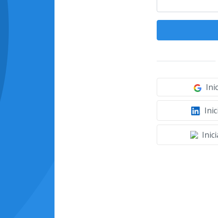
Ini
Inic
Inic