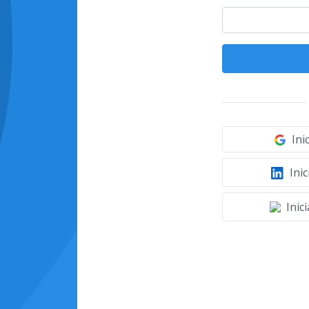
Ini
Inic
Inic