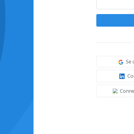
Se 
Con
Connec