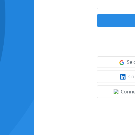
Se 
Con
Connec