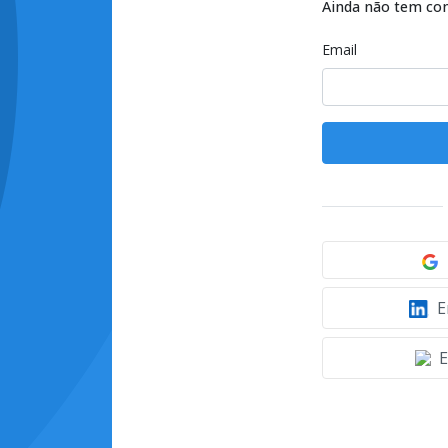
Ainda não tem co
Email
E
E