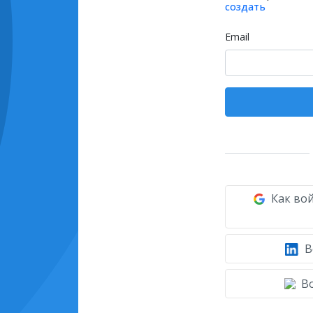
создать
Email
Как вой
В
Во