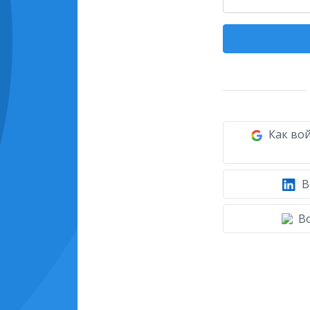
Как вой
В
Во