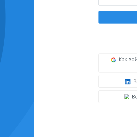
Как вой
В
Во