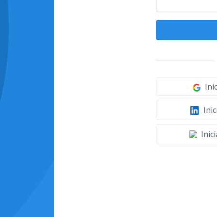
Ini
Inic
Inic