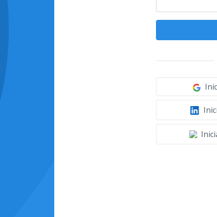
Ini
Inic
Inic