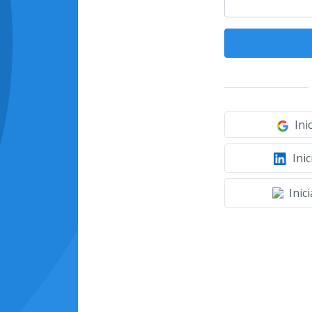
Ini
Inic
Inic