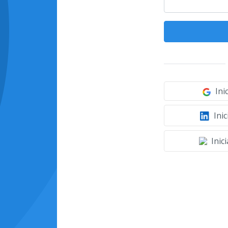
Ini
Inic
Inic