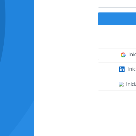
Ini
Inic
Inic