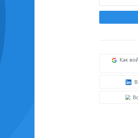
Как вой
В
Во