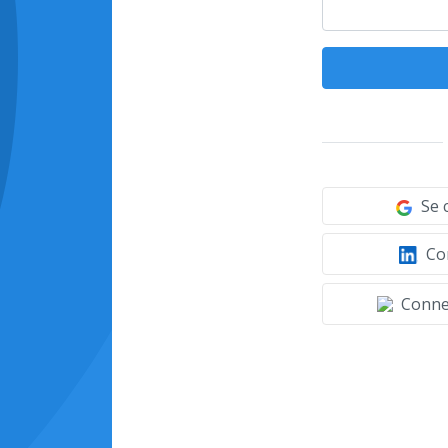
Se 
Con
Connec