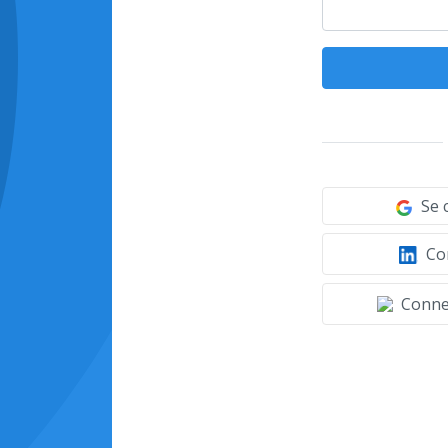
Se 
Con
Connec