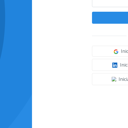
Ini
Inic
Inic