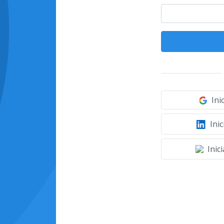
Ini
Inic
Inic