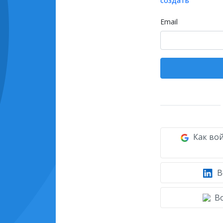
создать
Email
Как вой
В
Во