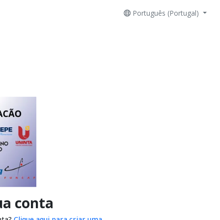
Português (Portugal)
ua conta
nta?
Clique aqui para criar uma