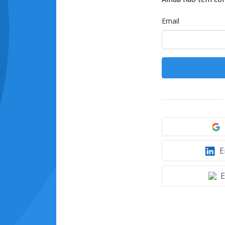
Email
E
E