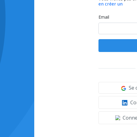
en créer un
Email
Se 
Con
Connec