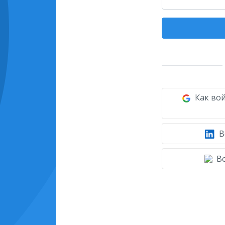
Как вой
В
Во