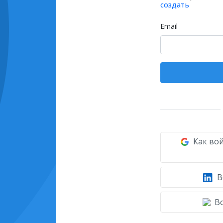
создать
Email
Как вой
В
Во