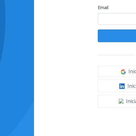
Email
Ini
Inic
Inic