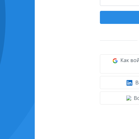
Как вой
В
Во