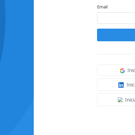
Email
Ini
Inic
Inic