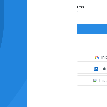
Email
Ini
Inic
Inic