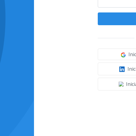
Ini
Inic
Inic