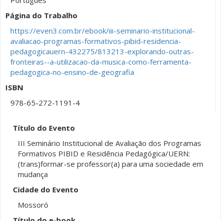
Português
Página do Trabalho
https://even3.com.br/ebook/iii-seminario-institucional-
avaliacao-programas-formativos-pibid-residencia-
pedagogicauern-432275/813213-explorando-outras-
fronteiras--a-utilizacao-da-musica-como-ferramenta-
pedagogica-no-ensino-de-geografia
ISBN
978-65-272-1191-4
Título do Evento
III Seminário Institucional de Avaliação dos Programas
Formativos PIBID e Residência Pedagógica/UERN:
(trans)formar-se professor(a) para uma sociedade em
mudança
Cidade do Evento
Mossoró
Título do e-book