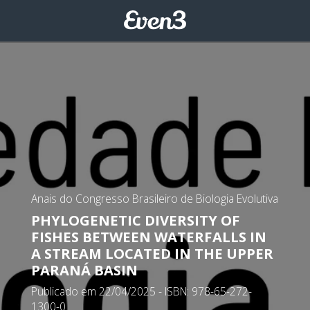
Anais do Congresso Brasileiro de Biologia Evolutiva
PHYLOGENETIC DIVERSITY OF
FISHES BETWEEN WATERFALLS IN
A STREAM LOCATED IN THE UPPER
PARANÁ BASIN
Publicado em 22/04/2025 - ISBN: 978-65-272-
1300-0