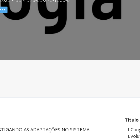
2025 - ISBN: 978-65-272-1300-0
eet
Título
STIGANDO AS ADAPTAÇÕES NO SISTEMA
I Con
Evolu