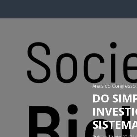
Anais do Congresso B
DO SIM
INVEST
SISTEM