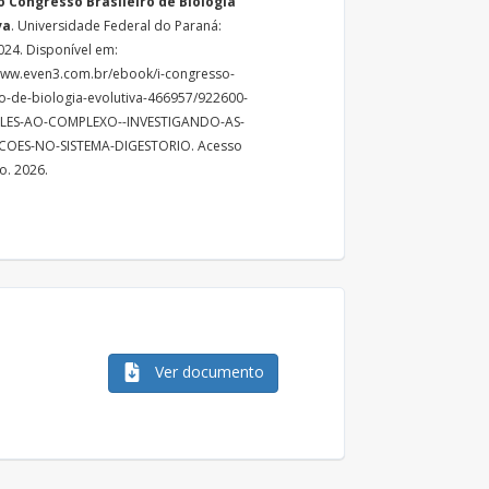
o Congresso Brasileiro de Biologia
va
. Universidade Federal do Paraná:
024. Disponível em:
www.even3.com.br/ebook/i-congresso-
ro-de-biologia-evolutiva-466957/922600-
LES-AO-COMPLEXO--INVESTIGANDO-AS-
OES-NO-SISTEMA-DIGESTORIO. Acesso
o. 2026.
Ver documento