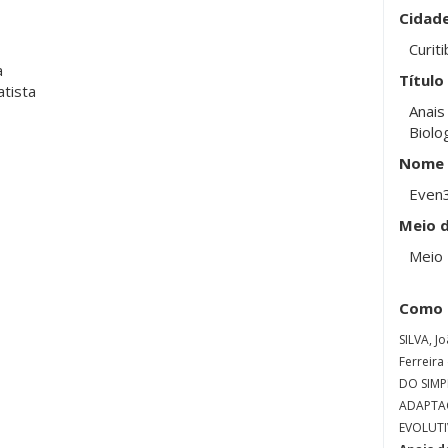
Cidad
Curiti
a
Título
atista
Anais
Biolo
Nome 
Even
Meio d
Meio 
Como 
SILVA, J
Ferreira
DO SIMP
ADAPTAÇ
EVOLUTIV