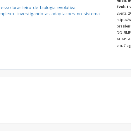
Anais d
esso-brasileiro-de-biologia-evolutiva-
Evoluti
plexo--investigando-as-adaptacoes-no-sistema-
Even3, 2
https://
brasilei
DO-SIMP
ADAPTAC
em: 7 ag